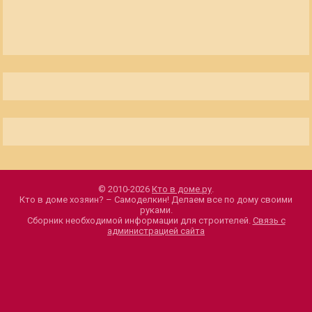
© 2010-2026
Кто в доме.ру
.
Кто в доме хозяин? – Самоделкин! Делаем все по дому своими
руками.
Сборник необходимой информации для строителей.
Связь с
администрацией сайта