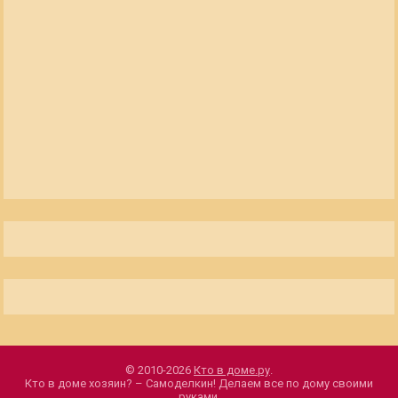
© 2010-2026
Кто в доме.ру
.
Кто в доме хозяин? – Самоделкин! Делаем все по дому своими
руками.