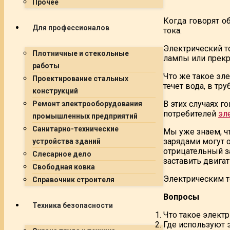
Прочее
Когда говорят о
Для профессионалов
тока.
Электрический т
Плотничные и стекольные
лампы или прекра
работы
Что же такое эле
Проектирование стальных
течет вода, в тр
конструкций
В этих случаях г
Ремонт электрооборудования
потребителей
эл
промышленных предприятий
Санитарно-технические
Мы уже знаем, ч
зарядами могут 
устройства зданий
отрицательный з
Слесарное дело
заставить двигат
Свободная ковка
Электрическим т
Справочник строителя
Вопросы
Техника безопасности
Что такое электр
Где используют 