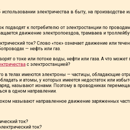
б использовании электричества в быту, на производстве и
ок подводят к потребителю от электростанции по проводам
щается движение электропоездов, трамваев и троллейбусов
ктрический ток? Слово «ток» означает движение или течени
убопроводах — нефть или газ.
оворят о токе или потоке воды, нефти или газа. А что мож
ектричества
с электростанцией?
то в телах имеются электроны — частицы, обладающие от
обладать и атомы, у которых имеется недостаток или избы
аряд, называют ионами. Поэтому в проводниках перемещ
ься в одном направлении.
оком называют направленное движение заряженных част
ический ток?
электрический ток?