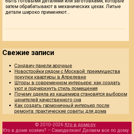
быть готовыми деталями или заготовками, которые
затем обрабатывают в механических цехах. Литые
детали широко применяют…
Свежие записи
Сэндвич-панели арочные
Новостройки рядом с Москвой: преимущества
покупки квартиры в Апрелевке
Шторы в современном интерьере: как создать
уют и подчеркнуть стиль помещения
Почему одеяла из кашемира становятся выбором
ценителей качественного сна
Как создать гармоничный интерьер после
ремонта: практические советы для дома
© 2010-2026
Кто в доме.ру
.
Кто в доме хозяин? – Самоделкин! Делаем все по дому