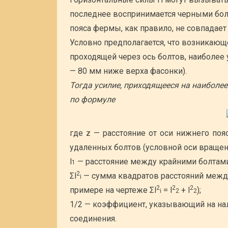
последнее воспринимается черными болт
пояса фермы, как правило, не совпадает
Условно предполагается, что возникающ
проходящей через ось болтов, наиболее
— 80 мм ниже верха фасонки).
Тогда усилие, приходящееся на наиболе
по формуле
где z — расстояние от оси нижнего по
удаленных болтов (условной оси вращени
l
— расстояние между крайними болтами
1
2
Σl
— сумма квадратов расстояний между
i
2
2
2
примере на чертеже Σl
= l
+ l
);
i
2
2
1/2 — коэффициент, указывающий на на
соединения.