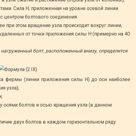
ами. Сила Н, приложенная на уровне осевой линии
 с центром болтового соединения.
ее при этом вращение узла происходит вокруг линии,
 удаленных от точки приложения силы Н (примерно на 40
е нагруженный болт, расположенный внизу, определится
яса фермы (линии приложения силы Н) до оси наиболее
я узла);
;
 осями болтов и осью вращения узла (в данном
личие двух болтов в каждом горизонтальном ряду