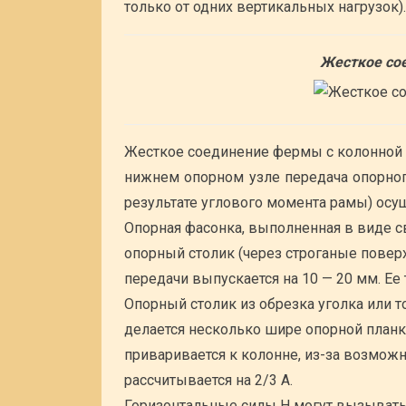
только от одних вертикальных нагрузок).
Жесткое со
Жесткое соединение фермы с колонной о
нижнем опорном узле передача опорног
результате углового момента рамы) осу
Опорная фасонка, выполненная в виде св
опорный столик (через строганые поверх
передачи выпускается на 10 — 20 мм. Ее
Опорный столик из обрезка уголка или то
делается несколько шире опорной план
приваривается к колонне, из-за возмож
рассчитывается на 2/3 А.
Горизонтальные силы Н могут вызывать 