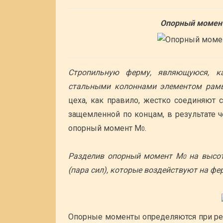
Опорный момент
Стропильную ферму, являющуюся, к
стальными колоннами элементом рам
цеха, как правило, жестко соединяют 
защемленной по концам, в результате ч
опорный момент М
.
0
Разделив опорный момент М
на высот
0
(пара сил), которые воздействуют на фе
Опорные моменты определяются при ре