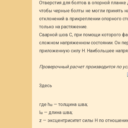
Отверстия для болтов в опорной планке 
чтобы черные болты не могли принять н
отклонений в прикреплении опорного ст
только на растяжение.
Сварной шов С, при помощи которого фас
сложном напряженном состоянии. Он пер
приложенную силу H. Наибольшее напря
Проверочный расчет производится по у
Здесь
где h
— толщина шва;
ш
l
— длина шва;
ш
z — эксцентриситет силы Н по отношени