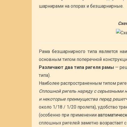
шарнирами на опорах и безшарнирные.
Схе
Рама безшарнирного типа является наи
основным типом поперечной конструкци
Различают два типа ригеля рамы
— реш
типа).
Наиболее распространенным типом ригел
Сплошной ригель наряду с серьезными н
и некоторые преимущества перед решет
около 1/18 / 1/20 пролета), удобство т
(особенно при применении
автоматическ
сплошных ригелей заметно возрастает с