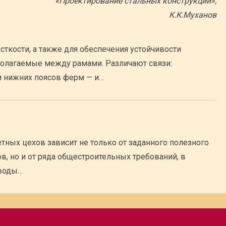
«Проектирование стальных конструкций»,
К.К.Муханов
ткости, а также для обеспечения устойчивости
полагаемые между рамами. Различают связи:
и нижних поясов ферм — и…
ных цехов зависит не только от заданного полезного
ов, но и от ряда общестроительных требований, в
 воды…