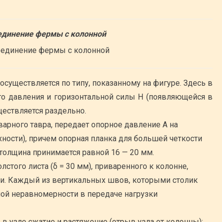
единение фермы с колонной
существляется по типу, показанному на фигуре. Здесь в
о давления и горизонтальной силы H (появляющейся в
ществляется раздельно.
арного тавра, передает опорное давление А на
ности), причем опорная планка для большей четкости
 толщина принимается равной 16 — 20 мм.
лстого листа (δ = 30 мм), приваренного к колонне,
ки. Каждый из вертикальных швов, которыми столик
ной неравномерности в передаче нагрузки
в узле сжатие и растяжение (отрыв узла от колонны);