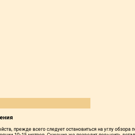
дения
тв, прежде всего следует остановиться на углу обзора п
стоянии 10-15 метров. Сужение же позволит повысить дет