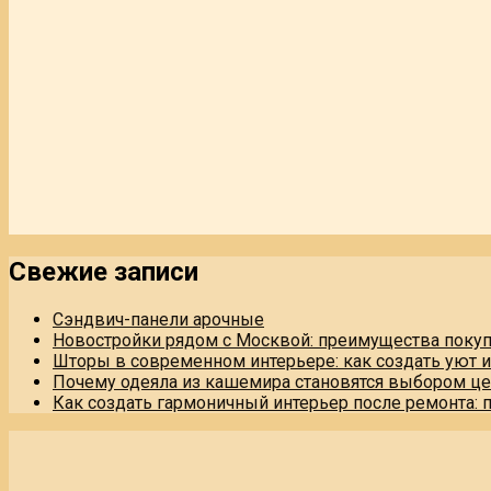
Свежие записи
Сэндвич-панели арочные
Новостройки рядом с Москвой: преимущества поку
Шторы в современном интерьере: как создать уют 
Почему одеяла из кашемира становятся выбором це
Как создать гармоничный интерьер после ремонта: 