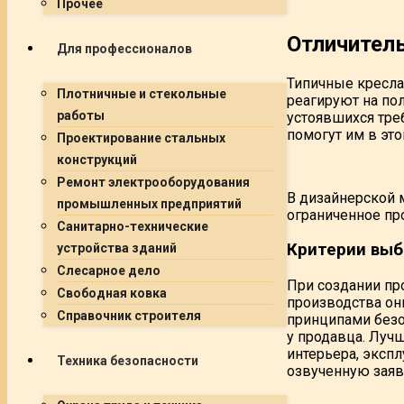
Прочее
Отличител
Для профессионалов
Типичные кресла
Плотничные и стекольные
реагируют на по
работы
устоявшихся тре
помогут им в эт
Проектирование стальных
конструкций
Ремонт электрооборудования
В дизайнерской 
промышленных предприятий
ограниченное про
Санитарно-технические
Критерии выб
устройства зданий
Слесарное дело
При создании пр
Свободная ковка
производства он
Справочник строителя
принципами безо
у продавца. Луч
интерьера, эксп
Техника безопасности
озвученную заяв