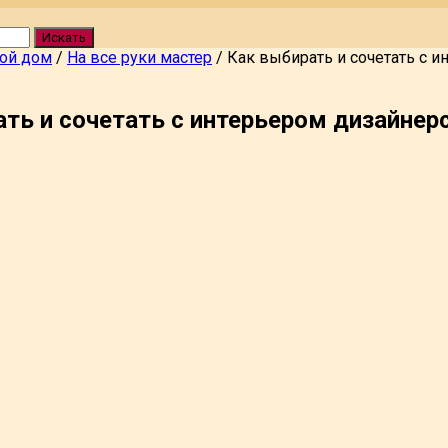
Искать
вой дом
/
На все руки мастер
/
Как выбирать и сочетать с 
ть и сочетать с интерьером дизайне