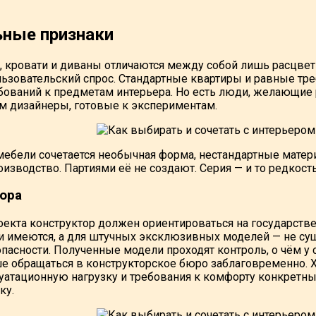
ьные признаки
, кровати и диваны отличаются между собой лишь расцве
льзовательский спрос. Стандартные квартиры и равные т
бований к предметам интерьера. Но есть люди, желающие
ом дизайнеры, готовые к экспериментам.
мебели сочетается необычная форма, нестандартные мате
изводство. Партиями её не создают. Серия — и то редкост
ора
оекта конструктор должен ориентироваться на государств
и имеются, а для штучных эксклюзивных моделей — не сущ
пасности. Полученные модели проходят контроль, о чём у 
ше обращаться в конструкторское бюро заблаговременно. 
луатационную нагрузку и требования к комфорту конкретн
ку.