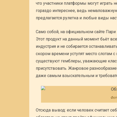
что участники платформы могут играть н
гораздо интереснее, ведь немаловажную
предлагается рулетка и любые виды нас
Само собой, на официальном сайте Пари
Этот продукт на данный момент бьёт вс
индустрия и не собирается останавлива
скором времени уступят место слотам с 
существуют гемблеры, уважающие класси
присутствовать. Жанровое разнообразие
даже самым взыскательным и требоват
Фото
Отсюда вывод: если человек считает се