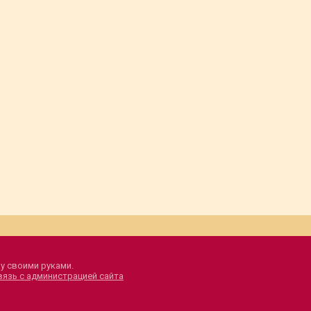
у своими руками.
вязь с администрацией сайта