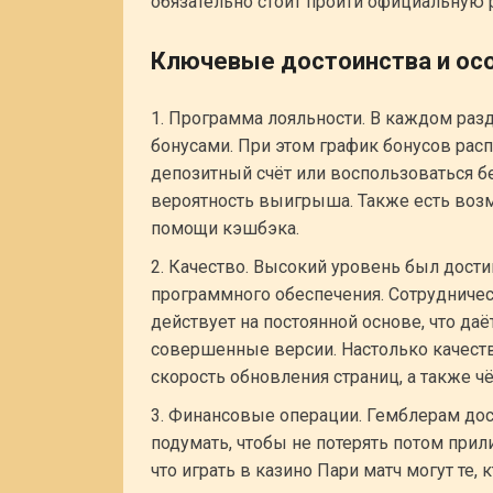
обязательно стоит пройти официальную р
Ключевые достоинства и ос
Программа лояльности. В каждом разд
бонусами. При этом график бонусов расп
депозитный счёт или воспользоваться б
вероятность выигрыша. Также есть возм
помощи кэшбэка.
Качество. Высокий уровень был дости
программного обеспечения. Сотрудничес
действует на постоянной основе, что д
совершенные версии. Настолько качест
скорость обновления страниц, а также ч
Финансовые операции. Гемблерам дос
подумать, чтобы не потерять потом прил
что играть в казино Пари матч могут те, к