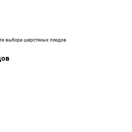
ти выбора шерстяных пледов
дов