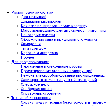
Ремонт своими силами
Для малышей
Домашняя мастерская
Как отремонтировать свою квартиру
Материаловедение для штукатуров, плиточник
Некоторые советы
Оформление сада и пришкольного участка
Самоделки
Ты и твой дом
Коротко и интересно
Прочее
Для профессионалов
Плотничные и стекольные работы
Проектирование стальных конструкций
Ремонт электрооборудования промышленных 
Санитарно-технические устройства зданий
Слесарное дело
Свободная ковка
Справочник строителя
Техника безопасности
Охрана труда и техника безопасности в газово