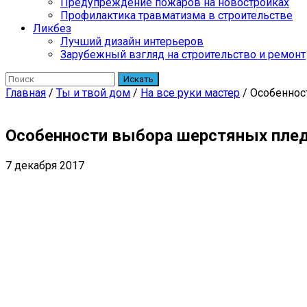
Предупреждение пожаров на новостройках
Профилактика травматизма в строительстве
Ликбез
Лучший дизайн интерьеров
Зарубежный взгляд на строительство и ремонт
Искать
Главная
/
Ты и твой дом
/
На все руки мастер
/
Особеннос
Особенности выбора шерстяных пле
7 декабря 2017