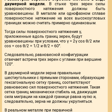
двумерной модели.
В стыке трех зерен силы
поверхностного натяжения должны быть
уравновешены. В металле или однофазном сплаве
поверхностное натяжение на всех высокоугловых
границах можно считать примерно одинаковым.
Тогда силы поверхностного натяжения γ,
приложенные вдоль границ зерен, будут
уравновешены при условии, что γ = 2γ cos θ/2 или
cos = cos θ/2 = 1/2 и θ/2 = 60°.
Следовательно, равновесной конфигурации
отвечает встреча трех зерен с углами при вершине
120°.
В двумерной модели зерна правильные
шестиугольники с прямыми сторонами, образующие
гексагональную сетку границ, соответствуют
равновесию сил поверхностного натяжения. Такая
сетка границ механически стабиль на, движущая
сила миграции на каждой границе равна нулю и,
следовательно, зерна не должны укрупняться.
В реальном металле при первичной