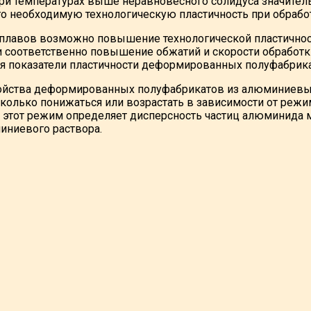
ри температурах выше неравновесного солидуса значител
 необходимую технологическую пластичность при обрабо
плавов возможно повышение технологической пластичност
и соответственно повышение обжатий и скорости обработк
я показатели пластичности деформированных полуфабрика
ойства деформированных полуфабрикатов из алюминиевых
сколько понижаться или возрастать в зависимости от реж
ак этот режим определяет дисперсность частиц алюминид
ниевого раствора.