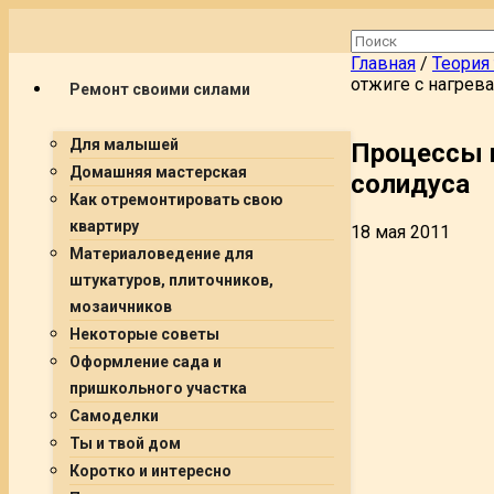
Главная
/
Теория
отжиге с нагрев
Ремонт своими силами
Для малышей
Процессы г
Домашняя мастерская
солидуса
Как отремонтировать свою
квартиру
18 мая 2011
Материаловедение для
штукатуров, плиточников,
мозаичников
Некоторые советы
Оформление сада и
пришкольного участка
Самоделки
Ты и твой дом
Коротко и интересно