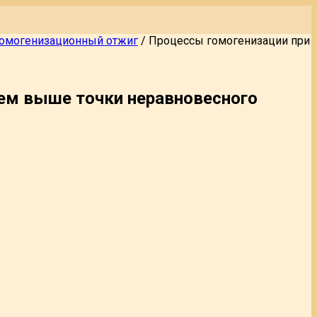
омогенизационный отжиг
/
Процессы гомогенизации при
ием выше точки неравновесного