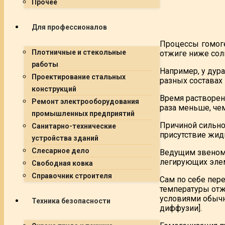
Прочее
Для профессионалов
Процессы гомоге
Плотничные и стекольные
отжиге ниже сол
работы
Например, у дур
Проектирование стальных
разных составах
конструкций
Время растворен
Ремонт электрооборудования
раза меньше, чем
промышленных предприятий
Причиной сильно
Санитарно-технические
присутствие жид
устройства зданий
Слесарное дело
Ведущим звеном 
легирующих элем
Свободная ковка
Справочник строителя
Сам по себе пер
температуры отж
условиями обычн
Техника безопасности
диффузии].