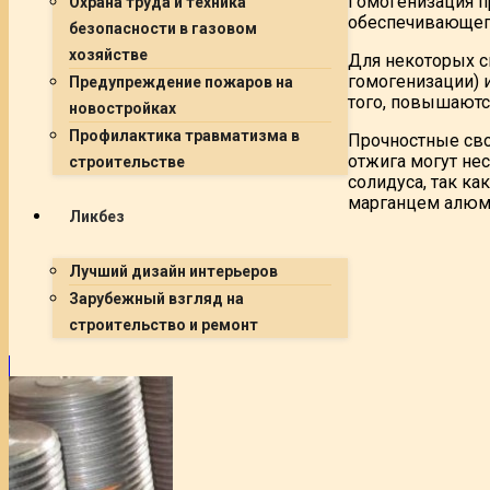
Гомогенизация п
Охрана труда и техника
обеспечивающего
безопасности в газовом
хозяйстве
Для некоторых с
гомогенизации) 
Предупреждение пожаров на
того, повышаютс
новостройках
Профилактика травматизма в
Прочностные св
отжига могут не
строительстве
солидуса, так к
марганцем алюми
Ликбез
Лучший дизайн интерьеров
Зарубежный взгляд на
строительство и ремонт