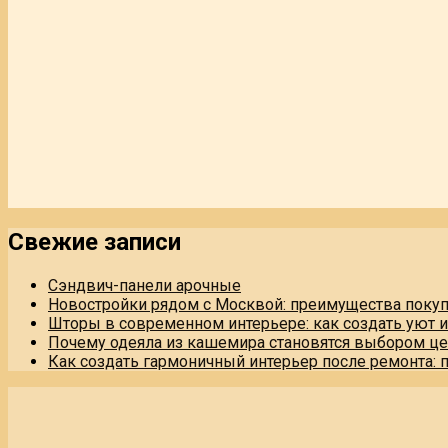
Свежие записи
Сэндвич-панели арочные
Новостройки рядом с Москвой: преимущества поку
Шторы в современном интерьере: как создать уют 
Почему одеяла из кашемира становятся выбором це
Как создать гармоничный интерьер после ремонта: 