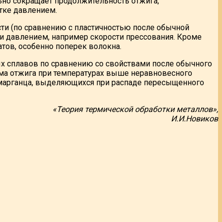
ьно сокращает продолжительность отжига,
тке давлением.
и (по сравнению с пластичностью после обычной
и давлением, например скорости прессования. Кроме
тов, особенно поперек волокна.
 сплавов по сравнению со свойствами после обычного
има отжига при температурах выше неравновесного
а марганца, выделяющихся при распаде пересыщенного
«Теория термической обработки металлов»,
И.И.Новиков