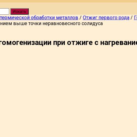
Искать
 термической обработки металлов
/
Отжиг первого рода
/
Г
анием выше точки неравновесного солидуса
омогенизации при отжиге с нагреван