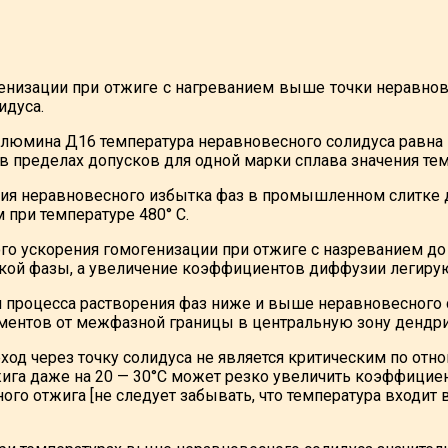
низации при отжиге с нагреванием выше точки неравнове
идуса.
алюмина Д16 температура неравновесного солидуса равна п
 в пределах допусков для одной марки сплава значения тем
ия неравновесного избытка фаз в промышленном слитке ди
 при температуре 480° С.
го ускорения гомогенизации при отжиге с назреванием до
кой фазы, а увеличение коэффициентов диффузии легир
процесса растворения фаз ниже и выше неравновесного 
ентов от межфазной границы в центральную зону дендри
еход через точку солидуса не является критическим по от
ига даже на 20 — 30°C может резко увеличить коэффициен
ого отжига [не следует забывать, что температура входит