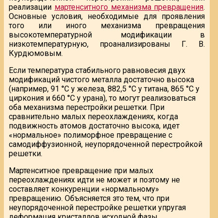
реализации
мартенситного механизма превращения
.
Основные условия, необходимые для проявления
того или иного механизма превращения
высокотемпературной модификации в
низкотемпературную, проанализированы Г. В.
Курдюмовым.
Если температура стабильного равновесия двух
модификаций чистого металла достаточно высока
(например, 91 °С у железа, 882,5 °С у титана, 865 °С у
циркония и 660 °С у урана), то могут реализоваться
оба механизма перестройки решетки. При
сравнительно малых переохлаждениях, когда
подвижность атомов достаточно высока, идет
«нормальное» полиморфное превращение с
самодиффузионной, неупорядоченной перестройкой
решетки.
Мартенситное превращение при малых
переохлаждениях идти не может и поэтому не
составляет конкуренции «нормальному»
превращению. Объясняется это тем, что при
неупорядоченной перестройке решетки упругая
деформация кристаллов исходной фазы