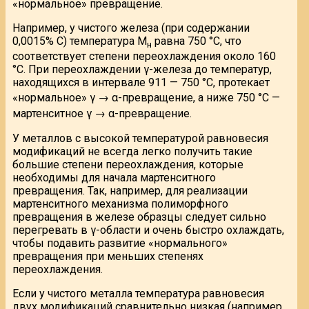
«нормальное» превращение.
Например, у чистого железа (при содержании
0,0015% С) температура М
равна 750 °С, что
н
соответствует степени переохлаждения около 160
°С. При переохлаждении γ-железа до температур,
находящихся в интервале 911 — 750 °С, протекает
«нормальное» γ → α-превращение, а ниже 750 °С —
мартенситное γ → α-превращение.
У металлов с высокой температурой равновесия
модификаций не всегда легко получить такие
большие степени переохлаждения, которые
необходимы для начала мартенситного
превращения. Так, например, для реализации
мартенситного механизма полиморфного
превращения в железе образцы следует сильно
перегревать в γ-области и очень быстро охлаждать,
чтобы подавить развитие «нормального»
превращения при меньших степенях
переохлаждения.
Если у чистого металла температура равновесия
двух модификаций сравнительно низкая (например,