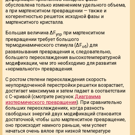
обусловлена только изменением удельного объема,
а при мартенситном превращении — также и
когерентностью решеток исходной фазы и
мартенситного кристалла.
Большая величина ∆F
при мартенситном
упр
превращении требует большого
термодинамического стимула (∆F
) для
об
развязывания превращения и, следовательно,
большего переохлаждения высокотемпературной
модификации, чем это необходимо для развития
«нормального» превращения.
С ростом степени переохлаждения скорость
неупорядоченной перестройки решетки возрастает,
достигает максимума и затем падает в соответствии
с С-кривой (смотрите рисунок
Диаграмма
изотермического превращения
). При сравнительно
больших переохлаждениях, когда разность
свободных энергий двух модификаций становится
достаточной, чтобы шло мартенситное превращение,
оно происходит намного раньше, чем успеет
начаться очень вялое при низкой температуре