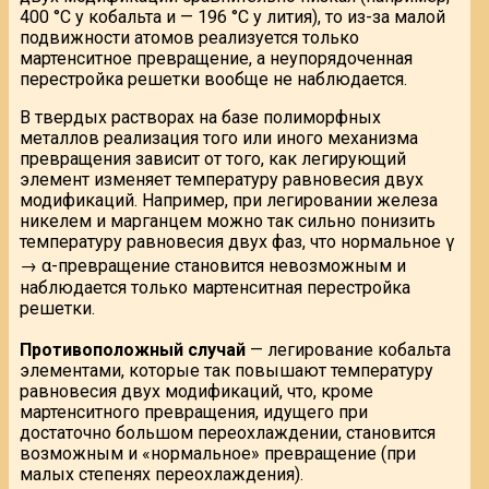
400 °С у кобальта и — 196 °С у лития), то из-за малой
подвижности атомов реализуется только
мартенситное превращение, а неупорядоченная
перестройка решетки вообще не наблюдается.
В твердых растворах на базе полиморфных
металлов реализация того или иного механизма
превращения зависит от того, как легирующий
элемент изменяет температуру равновесия двух
модификаций. Например, при легировании железа
никелем и марганцем можно так сильно понизить
температуру равновесия двух фаз, что нормальное γ
→ α-превращение становится невозможным и
наблюдается только мартенситная перестройка
решетки.
Противоположный случай
— легирование кобальта
элементами, которые так повышают температуру
равновесия двух модификаций, что, кроме
мартенситного превращения, идущего при
достаточно большом переохлаждении, становится
возможным и «нормальное» превращение (при
малых степенях переохлаждения).