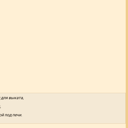
 для выката,
,
й под печи.