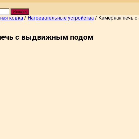
Искать
ная ковка
/
Нагревательные устройства
/
Камерная печь 
печь с выдвижным подом