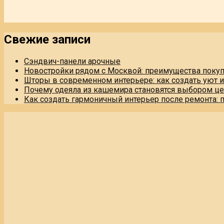
Свежие записи
Сэндвич-панели арочные
Новостройки рядом с Москвой: преимущества поку
Шторы в современном интерьере: как создать уют 
Почему одеяла из кашемира становятся выбором це
Как создать гармоничный интерьер после ремонта: 