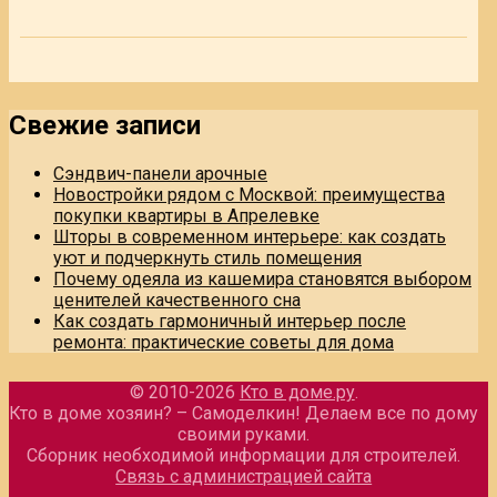
Свежие записи
Сэндвич-панели арочные
Новостройки рядом с Москвой: преимущества
покупки квартиры в Апрелевке
Шторы в современном интерьере: как создать
уют и подчеркнуть стиль помещения
Почему одеяла из кашемира становятся выбором
ценителей качественного сна
Как создать гармоничный интерьер после
ремонта: практические советы для дома
© 2010-2026
Кто в доме.ру
.
Кто в доме хозяин? – Самоделкин! Делаем все по дому
своими руками.
Сборник необходимой информации для строителей.
Связь с администрацией сайта