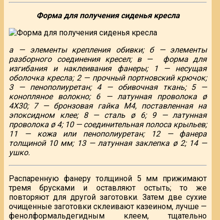
Форма для получения сиденья кресла
а — элементы крепления обивки; б — элементы
разборного соединения кресел; в — форма для
изгибания и наклеивания фанеры; 1 — несущая
оболочка кресла; 2 — прочный портновский крючок;
3 — пенополиуретан; 4 — обивочная ткань; 5 —
конопляное волокно; 6 — латунная проволока ø
4X30; 7 — бронзовая гайка М4, поставленная на
эпоксидном клее; 8 — сталь
ø
6; 9 — латунная
проволока ø 4; 10 — соединительная полоса крыльев;
11 — кожа или пенополиуретан; 12 — фанера
толщиной 10 мм; 13 — латунная заклепка ø 2; 14 —
ушко.
Распаренную фанеру толщиной 5 мм прижимают
тремя брусками и оставляют остыть; то же
повторяют для другой заготовки. Затем две сухие
очищенные заготовки склеивают казеином, лучше —
фенолформальдегидным клеем, тщательно