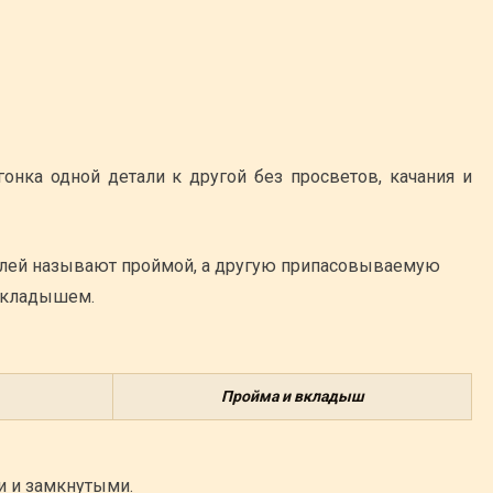
онка одной детали к другой без просветов, качания и
алей называют проймой, а другую припасовываемую
вкладышем.
Пройма и вкладыш
 и замкнутыми.