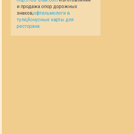
и продажа опор дорожных
знаков;
офтальмологи в
туле
;
бонусные карты для
ресторана