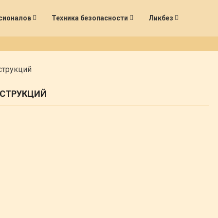
сионалов
Техника безопасности
Ликбез
струкций
НСТРУКЦИЙ