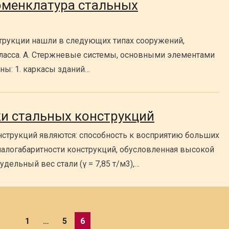
оменклатура стальных
рукции нашли в следующих типах сооружений,
ласса. А. Стержневые системы, основными элементами
ны: 1. каркасы зданий…
ки стальных конструкций
струкций являются: способность к восприятию больших
 малогабаритности конструкций, обусловленная высокой
дельный вес стали (γ = 7,85 т/м3),…
1
…
5
6