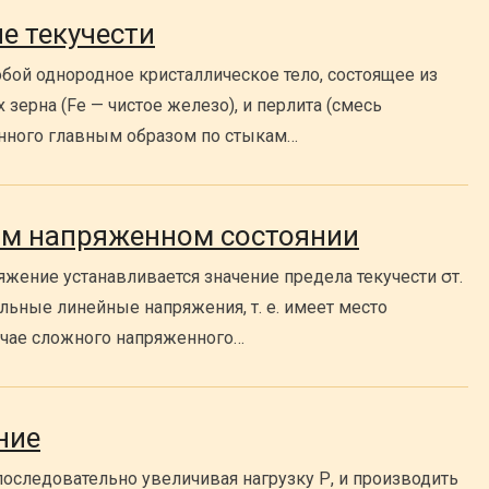
е текучести
бой однородное кристаллическое тело, состоящее из
зерна (Fe — чистое железо), и перлита (смесь
енного главным образом по стыкам…
ом напряженном состоянии
жение устанавливается значение предела текучести σт.
льные линейные напряжения, т. е. имеет место
учае сложного напряженного…
ние
последовательно увеличивая нагрузку Р, и производить