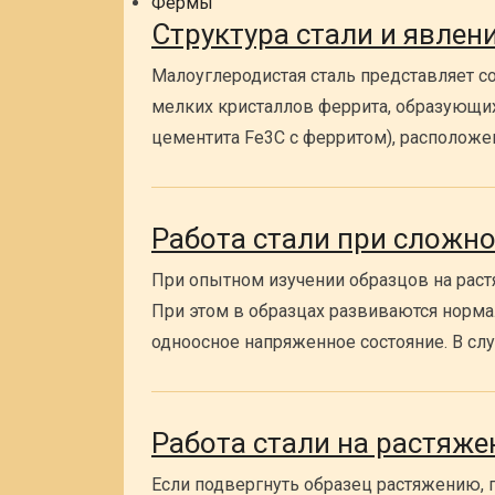
Фермы
Структура стали и явлени
Малоуглеродистая сталь представляет со
мелких кристаллов феррита, образующих 
цементита Fe3C с ферритом), располож
Работа стали при сложн
При опытном изучении образцов на растя
При этом в образцах развиваются норма
одноосное напряженное состояние. В сл
Работа стали на растяже
Если подвергнуть образец растяжению, 