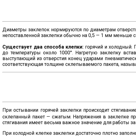
Диаметры заклепок нормируются по диаметрам отверстий 
непоставленной заклепки обычно на 0,5 — 1 мм меньше 
Существует два способа клепки:
горячий и холодный. 
до температуры около 1000°. Нагретую заклепку вст
выступающий из отверстия конец ударами пневматическ
соответствующая толщине склепываемого пакета, называ
При остывании горячей заклепки происходит стягивани
склепанный пакет — сжатым. Напряжения в заклепке при
стягивания имеет весьма важное значение для работы за
При холодной клепке заклепки достаточно плотно заполн