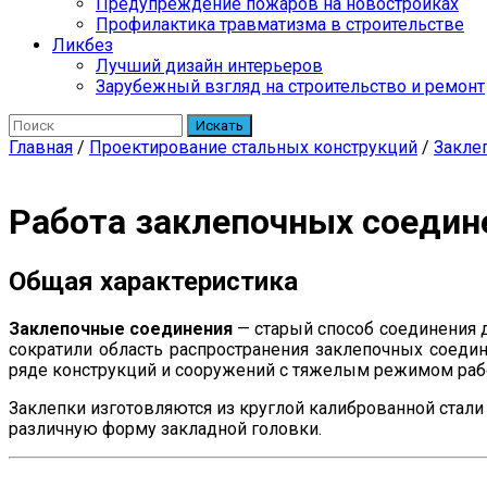
Предупреждение пожаров на новостройках
Профилактика травматизма в строительстве
Ликбез
Лучший дизайн интерьеров
Зарубежный взгляд на строительство и ремонт
Искать
Главная
/
Проектирование стальных конструкций
/
Закле
Работа заклепочных соедин
Общая характеристика
Заклепочные соединения
— старый способ соединения 
сократили область распространения заклепочных соеди
ряде конструкций и сооружений с тяжелым режимом раб
Заклепки изготовляются из круглой калиброванной стали
различную форму закладной головки.