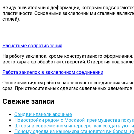
Ввиду значительных деформаций, которым подвергаются
пластичности. Основными заклепочными сталями являются
сталей).
Расчетные сопротивления
На работу заклепок, кроме конструктивного оформления;
всего характер обработки отверстий. Отверстия под зак
Работа заклепок в заклепочном соединении
Основным видом работы заклепочного соединения являетс
срез. При относительных сдвигах склепанных элементов
Свежие записи
Сэндвич-панели арочные
Новостройки рядом с Москвой: преимущества поку
Шторы в современном интерьере: как создать уют 
Почему одеяла из кашемира становятся выбором це