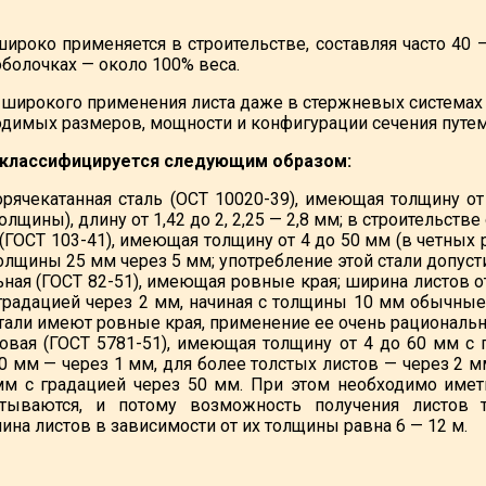
широко применяется в строительстве, составляя часто 40
оболочках — около 100% веса.
 широкого применения листа даже в стержневых системах
димых размеров, мощности и конфигурации сечения путем
 классифицируется следующим образом:
орячекатанная сталь (ОСТ 10020-39), имеющая толщину от
олщины), длину от 1,42 до 2, 2,25 — 2,8 мм; в строительст
(ГОСТ 103-41), имеющая толщину от 4 до 50 мм (в четных 
толщины 25 мм через 5 мм; употребление этой стали допус
ьная (ГОСТ 82-51), имеющая ровные края; ширина листов о
 градацией через 2 мм, начиная с толщины 10 мм обычные
али имеют ровные края, применение ее очень рационально,
товая (ГОСТ 5781-51), имеющая толщину от 4 до 60 мм с 
0 мм — через 1 мм, для более толстых листов — через 2 м
мм с градацией через 50 мм. При этом необходимо имет
атываются, и потому возможность получения листов
ина листов в зависимости от их толщины равна 6 — 12 м.