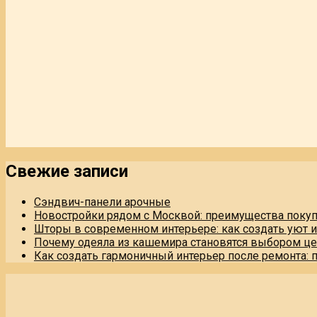
Свежие записи
Сэндвич-панели арочные
Новостройки рядом с Москвой: преимущества поку
Шторы в современном интерьере: как создать уют 
Почему одеяла из кашемира становятся выбором це
Как создать гармоничный интерьер после ремонта: 