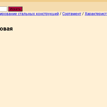
Искать
ирование стальных конструкций
/
Сортамент
/
Характерист
товая