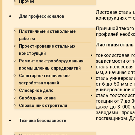
Прочее
Листовая сталь 
Для профессионалов
конструкциях — 
Причиной такого
Плотничные и стекольные
профилей необхо
работы
Листовая сталь
Проектирование стальных
конструкций
тонколистовая г
зависимости от т
Ремонт электрооборудования
сталь полосовая 
промышленных предприятий
мм, а начиная с 
Санитарно-технические
сталь универсал
устройства зданий
от 6 до 50 мм с
универсальной ст
Слесарное дело
сталь толстолис
Свободная ковка
толщин от 7 до 3
Справочник строителя
даже до 3 000 
заводами прок
поставщиком. Дл
Техника безопасности