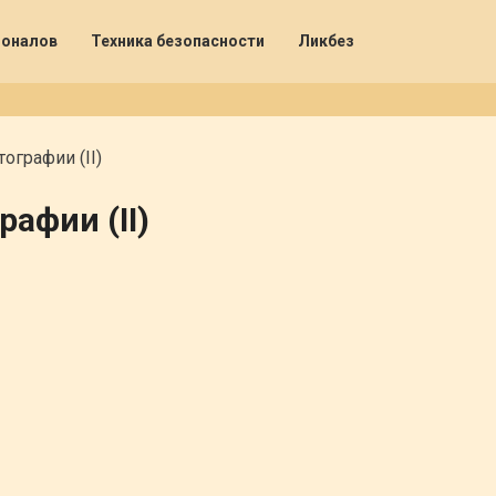
ионалов
Техника безопасности
Ликбез
ографии (II)
афии (II)