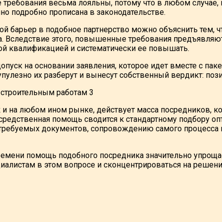
е требования весьма лояльны, потому что в любом случае,
чно подробно прописана в законодательстве.
ой барьер в подобное партнерство можно объяснить тем, ч
га. Вследствие этого, повышенные требования предъявляют
й квалификацией и систематически ее повышать.
допуск на основании заявления, которое идет вместе с п
упулезно их разберут и вынесут собственный вердикт: поз
ак и на любом ином рынке, действует масса посредников, 
осредственная помощь сводится к стандартному подбору о
требуемых документов, сопровождению самого процесса в
емени помощь подобного посредника значительно упрощае
иалистам в этом вопросе и сконцентрироваться на решени