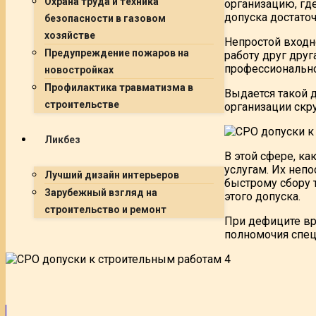
Охрана труда и техника
организацию, гд
допуска достато
безопасности в газовом
хозяйстве
Непростой входн
Предупреждение пожаров на
работу друг дру
профессионально
новостройках
Профилактика травматизма в
Выдается такой 
строительстве
организации скр
Ликбез
В этой сфере, к
услугам. Их неп
Лучший дизайн интерьеров
быстрому сбору 
Зарубежный взгляд на
этого допуска.
строительство и ремонт
При дефиците вр
полномочия спец