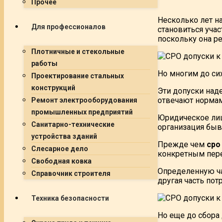
Прочее
Несколько лет н
Для профессионалов
становиться уча
поскольку она ре
Плотничные и стекольные
работы
Но многим до си
Проектирование стальных
конструкций
Эти допуски над
отвечают нормам
Ремонт электрооборудования
промышленных предприятий
Юридическое лиц
Санитарно-технические
организация быва
устройства зданий
Прежде чем
сро
Слесарное дело
конкретным пере
Свободная ковка
Определенную ча
Справочник строителя
другая часть по
Техника безопасности
Но еще до сбора