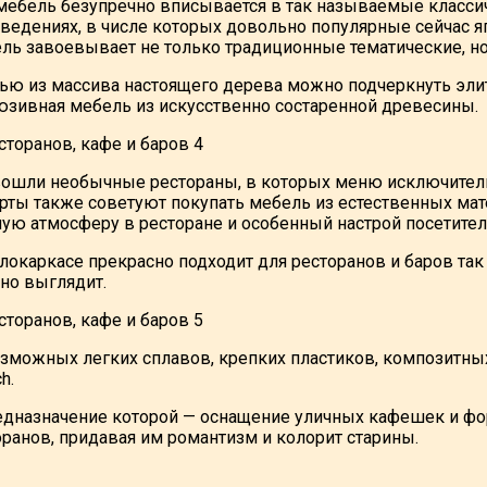
 мебель безупречно вписывается в так называемые класси
ведениях, в числе которых довольно популярные сейчас я
ль завоевывает не только традиционные тематические, н
ю из массива настоящего дерева можно подчеркнуть элитн
юзивная мебель из искусственно состаренной древесины.
вошли необычные рестораны, в которых меню исключитель
рты также советуют покупать мебель из естественных мате
ю атмосферу в ресторане и особенный настрой посетител
локаркасе прекрасно подходит для ресторанов и баров так
сно выглядит.
зможных легких сплавов, крепких пластиков, композитны
h.
предназначение которой — оснащение уличных кафешек и 
анов, придавая им романтизм и колорит старины.