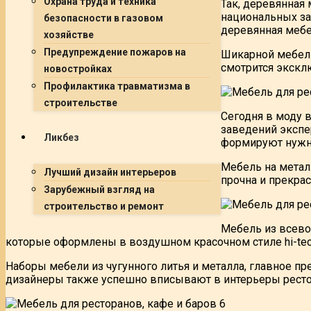
Охрана труда и техника
Так, деревянная
национальных за
безопасности в газовом
деревянная мебе
хозяйстве
Предупреждение пожаров на
Шикарной мебель
смотрится экскл
новостройках
Профилактика травматизма в
строительстве
Сегодня в моду 
заведений экспе
Ликбез
формируют нужну
Мебель на метал
Лучший дизайн интерьеров
прочна и прекра
Зарубежный взгляд на
строительство и ремонт
Мебель из всево
которые оформлены в воздушном красочном стиле hi-tec
Наборы мебели из чугунного литья и металла, главное 
дизайнеры также успешно вписывают в интерьеры рестор