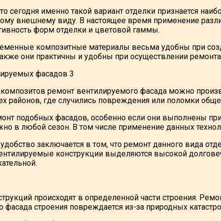
что сегодня именно такой вариант отделки признается наиб
ному внешнему виду. В настоящее время применение разл
тивность форм отделки и цветовой гаммы.
ременные композитные материалы весьма удобны при соз
 также они практичны и удобны при осуществлении ремонта
композитов ремонт вентилируемого фасада можно произв
ех районов, где случились повреждения или поломки обще
монт подобных фасадов, особенно если они выполнены п
жно в любой сезон. В том числе применение данных техно
удобство заключается в том, что ремонт данного вида от
ентилируемые конструкции выделяются высокой долговечн
кательной.
укций происходят в определенной части строения. Ремон
но фасада строения повреждается из-за природных катастро