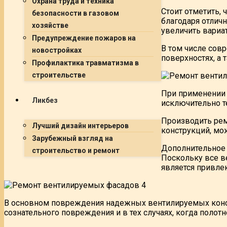
Охрана труда и техника
Стоит отметить, 
безопасности в газовом
благодаря отлич
хозяйстве
увеличить вариа
Предупреждение пожаров на
В том числе сов
новостройках
поверхностях, а
Профилактика травматизма в
строительстве
При применении 
Ликбез
исключительно т
Производить ре
Лучший дизайн интерьеров
конструкций, мо
Зарубежный взгляд на
Дополнительное 
строительство и ремонт
Поскольку все в
является привле
В основном повреждения надежных вентилируемых констр
сознательного повреждения и в тех случаях, когда полот