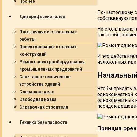
Прочее
По-настоящему с
Для профессионалов
собственную пол
Не столь важно, 
Плотничные и стекольные
так, чтобы хозя
работы
Проектирование стальных
конструкций
И это действите
изложенных иде
Ремонт электрооборудования
промышленных предприятий
Начальный
Санитарно-технические
устройства зданий
Чтобы придать в
Слесарное дело
однокомнатной к
Свободная ковка
однокомнатных к
порядок дешевле
Справочник строителя
Техника безопасности
Принцип open