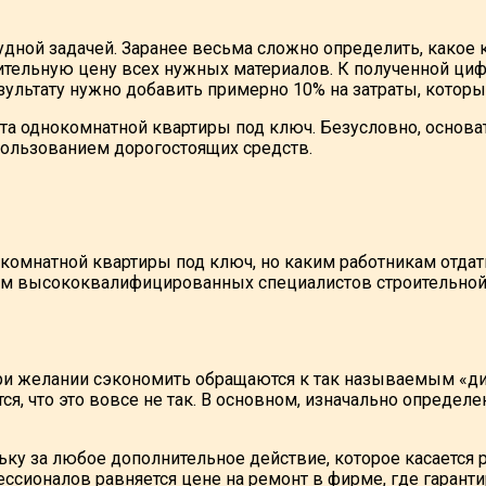
дной задачей. Заранее весьма сложно определить, какое к
зительную цену всех нужных материалов. К полученной ци
ультату нужно добавить примерно 10% на затраты, которы
онта однокомнатной квартиры под ключ. Безусловно, осно
пользованием дорогостоящих средств.
окомнатной квартиры под ключ, но каким работникам отда
ем высококвалифицированных специалистов строительной
при желании сэкономить обращаются к так называемым «д
тся, что это вовсе не так. В основном, изначально опред
ьку за любое дополнительное действие, которое касается 
ессионалов равняется цене на ремонт в фирме, где гарант