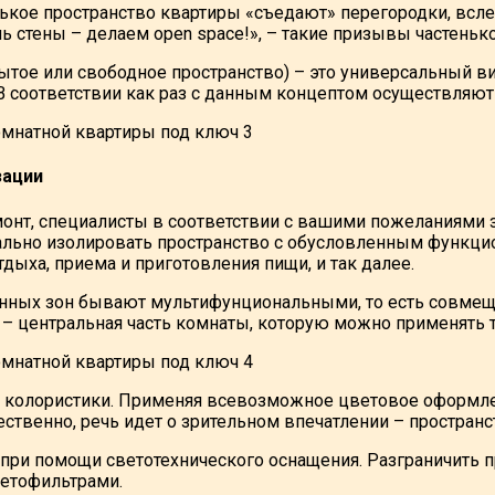
нькое пространство квартиры «съедают» перегородки, всле
ь стены – делаем open space!», – такие призывы частень
рытое или свободное пространство) – это универсальный в
 соответствии как раз с данным концептом осуществляют
зации
онт, специалисты в соответствии с вашими пожеланиями 
уально изолировать пространство с обусловленным функцио
дыха, приема и приготовления пищи, и так далее.
нных зон бывают мультифунциональными, то есть совмещ
– центральная часть комнаты, которую можно применять т
в колористики. Применяя всевозможное цветовое оформле
ественно, речь идет о зрительном впечатлении – простран
при помощи светотехнического оснащения. Разграничить 
ветофильтрами.