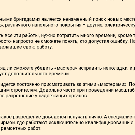
ьными бригадами» является неизменный поиск новых маст
ж различного напольного покрытия – другие, электрическу
ь все эти работы, нужно потратить много времени, кроме т
сто-напросто не сможете понять, кто допустил ошибку. На
сделавшие свою работу.
ряд ли сможете убедить «мастера» исправить неполадки, и
бует дополнительного времени.
ридется постоянно присматривать за этими «мастерами». 
им строителям. Довольно часто при проведении масштабн
ное разрешение у надлежащих органов.
акое разрешение доведется получать лично. А специалист
ирмой, где работают исключительно квалифицированные с
 ремонтных работ.