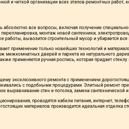
ной и четкой организации всех этапов ремонтных работ, 
бсолютно все вопросы, включая получение специального
 перепланировка, монтаж новой сантехники, электропрово
 работы, вывозится строительный мусор и убирается вся 
вает применение только новейших технологий и материало
аж межкомнатных дверей и паркета из натурального дерев
кже применяется ручная роспись, которая придает стеклу
ящему эксклюзивного ремонта с применением дорогостоя
алкивались с подобными процедурами. Элитный ремонт пр
е выравнивание стен и потолка, замена сантехнической и
онирования, проводятся кабели питания, интернет, телефо
огостоящих материалов производится идеальная отделка с