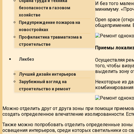
Охрана труда и техника
И без того мале
безопасности в газовом
минимуму. «Проч
хозяйстве
Open space (отк
Предупреждение пожаров на
общеприменим. В
новостройках
Профилактика травматизма в
строительстве
Приемы локали
Ликбез
Осуществляя рем
того, чтобы виз
выделить зону от
Лучший дизайн интерьеров
Некоторые из да
Зарубежный взгляд на
комбинирования 
строительство и ремонт
Можно отделить друг от друга зоны при помощи приемо
создать определенное впечатление изолированности. Ест
Также можно попробовать отделить определенные зоны 
освещения интерьеров, среди которых светильники со с