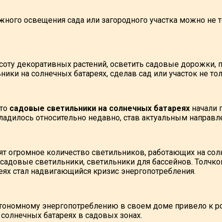
ного освещения сада или загородного участка можно не то
соту декоративных растений, осветить садовые дорожки, п
ники на солнечных батареях, сделав сад или участок не т
что
садовые светильники на солнечных батареях
начали 
ладилось относительно недавно, став актуальным направ
ят огромное количество светильников, работающих на сол
 садовые светильники, светильники для бассейнов. Толчк
еях стал надвигающийся кризис энергопотребления.
тономному энергопотреблению в своем доме привело к ро
 солнечных батареях в садовых зонах.