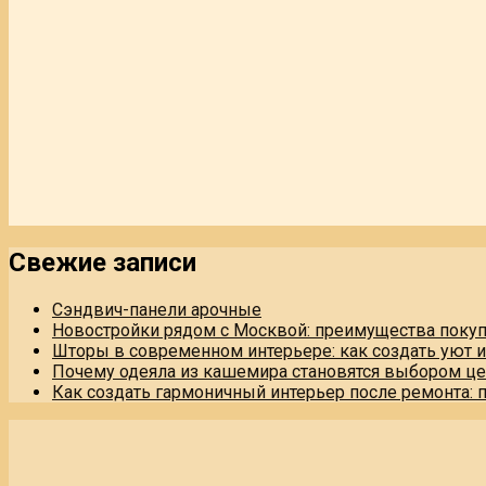
Свежие записи
Сэндвич-панели арочные
Новостройки рядом с Москвой: преимущества поку
Шторы в современном интерьере: как создать уют 
Почему одеяла из кашемира становятся выбором це
Как создать гармоничный интерьер после ремонта: 