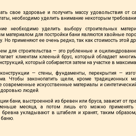
ть свое здоровье и получить массу удовольствия от са
таты, необходимо уделить внимание некоторым требования
ие необходимо уделить выбору строительных матери
м материалом для постройки бани являются хвойные по
у. Но применяют ее очень редко, так как стоимость этой 
м для строительства — это рубленные и оцилиндрованны
лагает клиентам клееный брус, который обладает мног
струкций, который собирается затем на участке в максима
онструкции — стены, фундаменты, перекрытия — изгот
ма. Чтобы законопатить щели, кроме традиционных м
 современные искусственные материалы и синтетический 
здоровью людей.
ции бани, выстроенной из бревен или бруса, зависит от п
еньше месяца, а потом лишь его можно применять д
бревна укладывают в штабеля и хранят, таким образом
 баню.