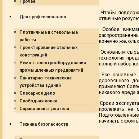
Прочее
Чтобы поддержа
Для профессионалов
отличные резуль
Особое вниман
Плотничные и стекольные
распространенны
работы
конечно же, ольх
Проектирование стальных
Основным сырье
конструкций
технология пред
Ремонт электрооборудования
полный набор кон
промышленных предприятий
Все основные к
Санитарно-технические
деревянного до
устройства зданий
применяют более
никакого вреда 
Слесарное дело
Свободная ковка
Сроки эксплуата
пролежать не м
Справочник строителя
Подготовленные 
начинать строить
Техника безопасности