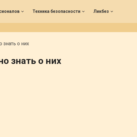
сионалов
Техника безопасности
Ликбез
о знать о них
о знать о них