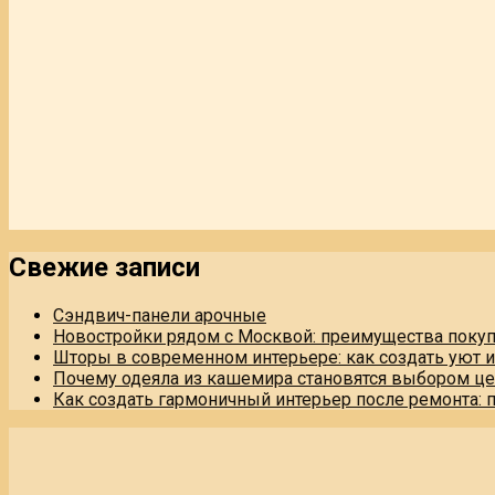
Свежие записи
Сэндвич-панели арочные
Новостройки рядом с Москвой: преимущества поку
Шторы в современном интерьере: как создать уют 
Почему одеяла из кашемира становятся выбором це
Как создать гармоничный интерьер после ремонта: 