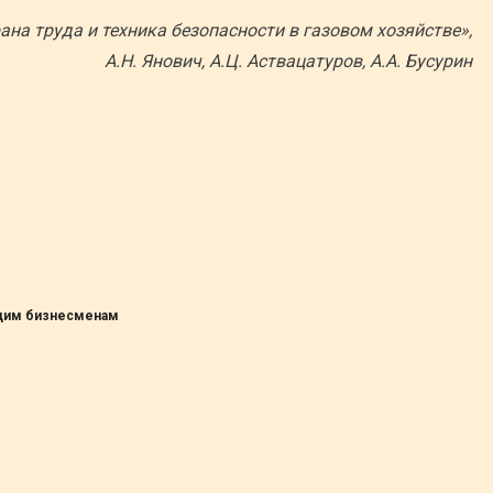
ана труда и техника безопасности в газовом хозяйстве»,
А.Н. Янович, А.Ц. Аствацатуров, А.А. Бусурин
ющим бизнесменам