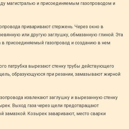
жду магистралью и присоединяемым газопроводом и
опровода приваривают стержень. Через окно в
евянную или другую заглушку, обмазанную глиной. Эта
а в присоединяемый газопровод и созданию в нем
ого патрубка вырезают стенку трубы действующего
щель, образующуюся при резании, замазывают жирной
азопровода извлекают заглушку и вырезанную стенку
ырек. Выход газа через щели предотвращают
й замазкой. Козырек заваривают, место сварки