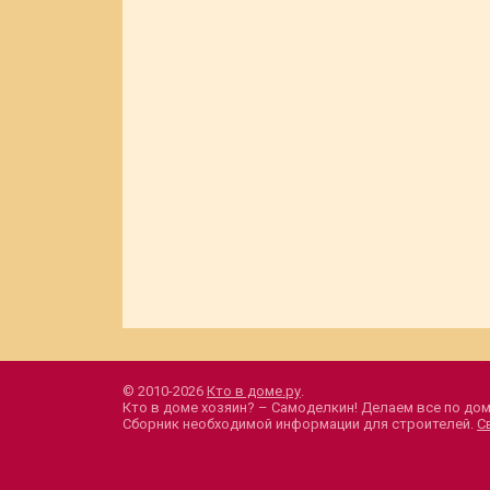
© 2010-2026
Кто в доме.ру
.
Кто в доме хозяин? – Самоделкин! Делаем все по дом
Сборник необходимой информации для строителей.
С