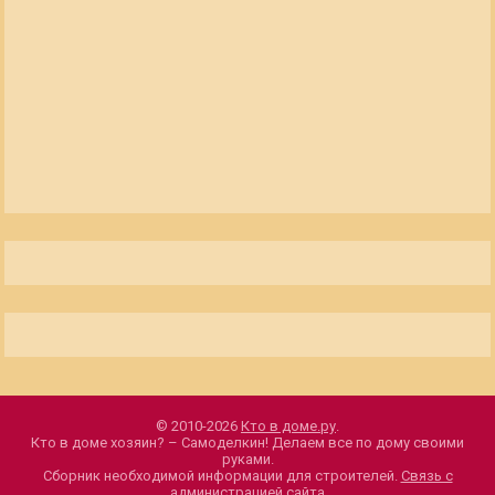
© 2010-2026
Кто в доме.ру
.
Кто в доме хозяин? – Самоделкин! Делаем все по дому своими
руками.
Сборник необходимой информации для строителей.
Связь с
администрацией сайта