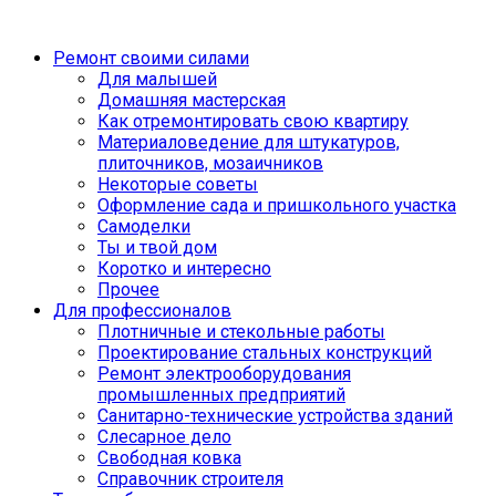
Ремонт своими силами
Для малышей
Домашняя мастерская
Как отремонтировать свою квартиру
Материаловедение для штукатуров,
плиточников, мозаичников
Некоторые советы
Оформление сада и пришкольного участка
Самоделки
Ты и твой дом
Коротко и интересно
Прочее
Для профессионалов
Плотничные и стекольные работы
Проектирование стальных конструкций
Ремонт электрооборудования
промышленных предприятий
Санитарно-технические устройства зданий
Слесарное дело
Свободная ковка
Справочник строителя