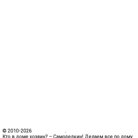
© 2010-2026
Кто в доме.ру
.
Кто в доме хозяин? – Самоделкин! Делаем все по дому